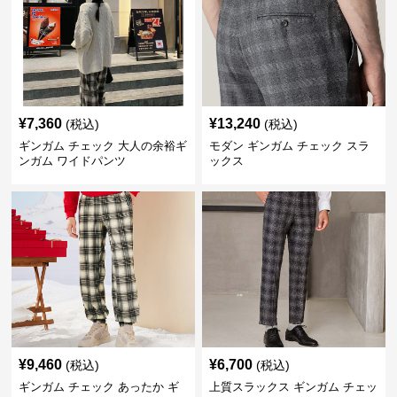
¥
7,360
¥
13,240
(税込)
(税込)
ギンガム チェック 大人の余裕ギ
モダン ギンガム チェック スラ
ンガム ワイドパンツ
ックス
¥
9,460
¥
6,700
(税込)
(税込)
ギンガム チェック あったか ギ
上質スラックス ギンガム チェッ