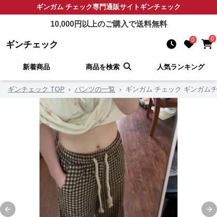
ギンガム チェック
専門通販サイト
ギンチェック
10,000
円以上のご購入で送料無料
0
0
ギンチェック
新着商品
商品を検索
人気ランキング
ギンチェック TOP
›
パンツの一覧
›
ギンガム チェック ギンガム
Previous slide
Ne