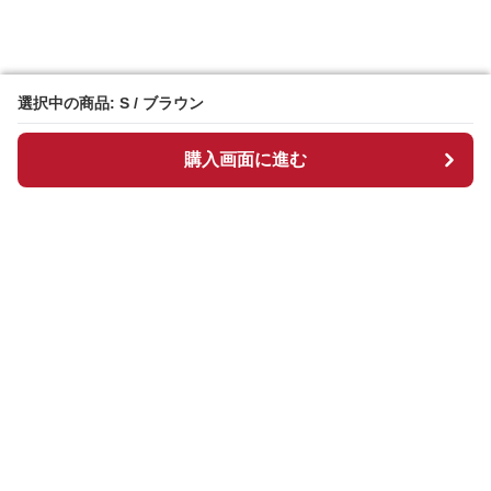
選択中の商品: S / ブラウン
選択中の商品: S / ブラウン
購入画面に進む
購入画面に進む
ギンチェック
について