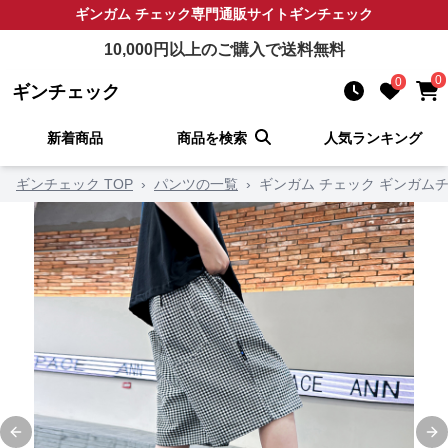
ギンガム チェック
専門通販サイト
ギンチェック
10,000
円以上のご購入で送料無料
0
0
ギンチェック
新着商品
商品を検索
人気ランキング
ギンチェック TOP
›
パンツの一覧
›
ギンガム チェック ギンガム
Previous slide
Ne