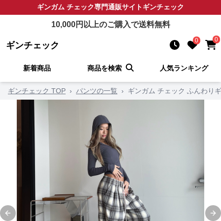
ギンガム チェック
専門通販サイト
ギンチェック
10,000
円以上のご購入で送料無料
0
0
ギンチェック
新着商品
商品を検索
人気ランキング
ギンチェック TOP
›
パンツの一覧
›
ギンガム チェック ふんわり
Previous slide
Ne