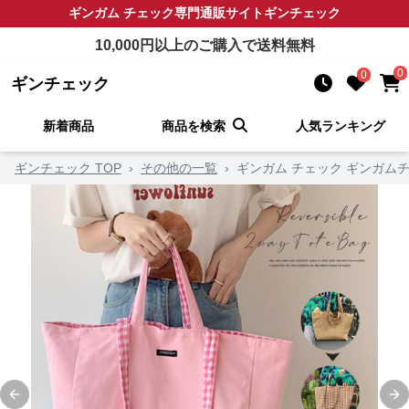
ギンガム チェック
専門通販サイト
ギンチェック
10,000
円以上のご購入で送料無料
0
0
ギンチェック
新着商品
商品を検索
人気ランキング
ギンチェック TOP
›
その他の一覧
›
ギンガム チェック ギンガム
Previous slide
Ne