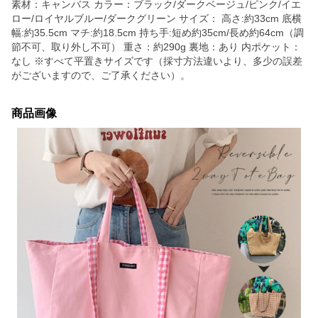
素材：キャンバス カラー：ブラック/ダークベージュ/ピンク/イエ
ロー/ロイヤルブルー/ダークグリーン サイズ： 高さ:約33cm 底横
幅:約35.5cm マチ:約18.5cm 持ち手:短め約35cm/長め約64cm（調
節不可、取り外し不可） 重さ：約290g 裏地：あり 内ポケット：
なし ※すべて平置きサイズです（採寸方法違いより、多少の誤差
がございますので、ご了承ください）。
商品画像