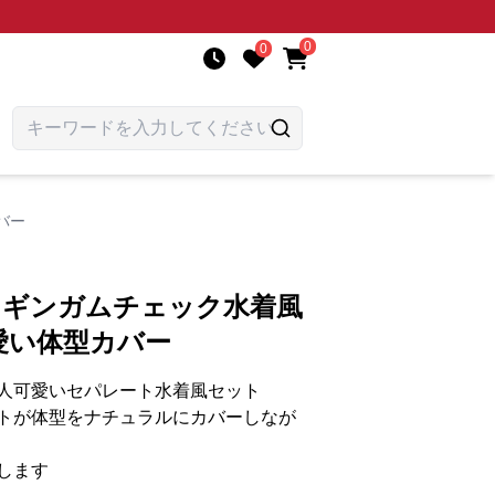
0
0
バー
 ギンガムチェック水着風
愛い体型カバー
人可愛いセパレート水着風セット
トが体型をナチュラルにカバーしなが
します