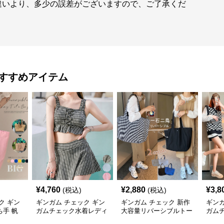
違いより、多少の誤差がございますので、ご了承くだ
すすめアイテム
¥
4,760
¥
2,880
¥
3,8
(税込)
(税込)
ク ギン
ギンガム チェック ギン
ギンガム チェック 新作
ギンガ
手 帆
ガムチェック水着レディ
大容量リバーシブルトー
ガム
リバー
ース編み上げビスチェセ
トバッグ市松模様ショル
ーカ