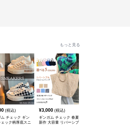
もっと見る
00
¥
3,000
¥
2,640
(税込)
(税込)
(税込)
ム チェック ギン
ギンガム チェック 春夏
ギンガム チェック 青ギ
チェック柄厚底スニ
新作 大容量 リバーシブ
ンガムチェック帆布トー
ー レディース紐靴
ル ギンガムチェック マ
トバッグ