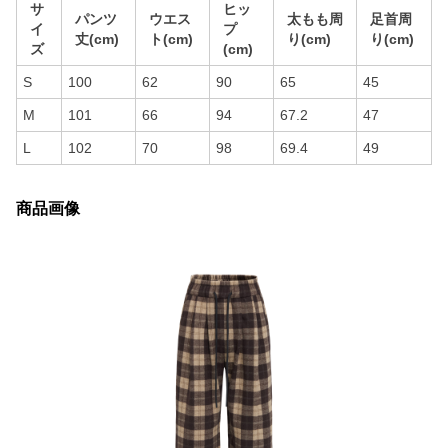
サ
ヒッ
パンツ
ウエス
太もも周
足首周
イ
プ
丈(cm)
ト(cm)
り(cm)
り(cm)
ズ
(cm)
S
100
62
90
65
45
M
101
66
94
67.2
47
L
102
70
98
69.4
49
商品画像