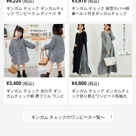
¥
6,220
¥
3,970
(税込)
(税込)
ギンガム チェック ギンガムチェ
ギンガム チェック 体型カバー綿
ック ワンピース レディース 半
麻ベルト付きギンガムチェック
袖 夏
ワンピース
¥
3,400
¥
4,600
(税込)
(税込)
ギンガム チェック 女の子 ギン
ギンガム チェック ギンガムチェ
ガムチェック柄 襟フリル ワンピ
ック切り替えワンピース長袖大
ース 子供服
人可愛いロング丈
›
ギンガム チェック
の
ワンピース
一覧へ