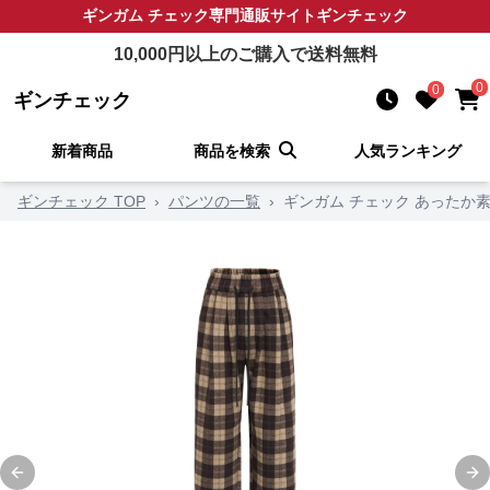
ギンガム チェック
専門通販サイト
ギンチェック
10,000
円以上のご購入で送料無料
0
0
ギンチェック
新着商品
商品を検索
人気ランキング
ギンチェック TOP
›
パンツの一覧
›
ギンガム チェック あったか
Previous slide
Ne