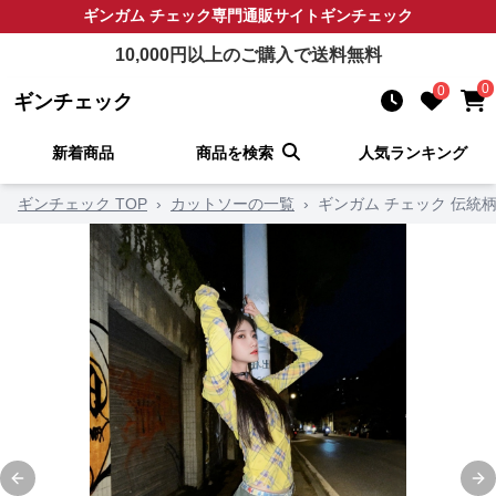
ギンガム チェック
専門通販サイト
ギンチェック
10,000
円以上のご購入で送料無料
0
0
ギンチェック
新着商品
商品を検索
人気ランキング
ギンチェック TOP
›
カットソーの一覧
›
ギンガム チェック 伝統
Previous slide
Ne