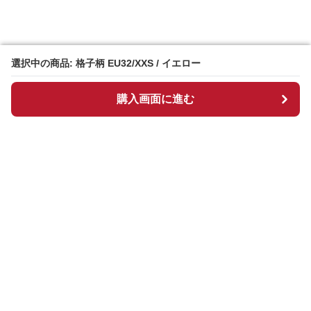
選択中の商品: 格子柄 EU32/XXS / イエロー
選択中の商品: 格子柄 EU32/XXS / イエロー
購入画面に進む
購入画面に進む
ギンチェック
について