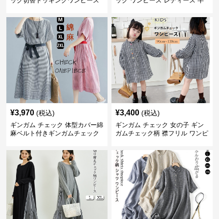
ック切替ドッキングワンピース
ック ワンピース レディース 半
長袖 春夏秋
袖 夏
¥
3,970
¥
3,400
(税込)
(税込)
ギンガム チェック 体型カバー綿
ギンガム チェック 女の子 ギン
麻ベルト付きギンガムチェック
ガムチェック柄 襟フリル ワンピ
ワンピース
ース 子供服