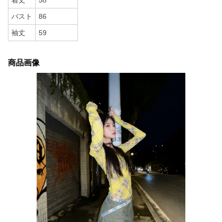
着丈
58
バスト
86
袖丈
59
商品画像