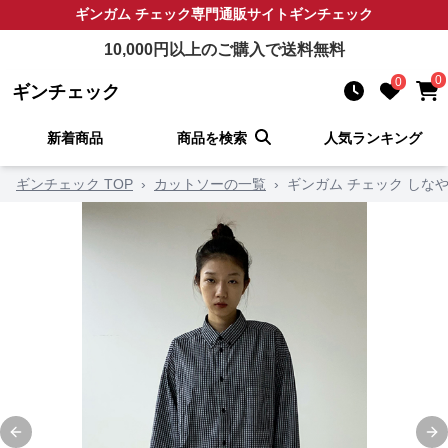
ギンガム チェック
専門通販サイト
ギンチェック
10,000
円以上のご購入で送料無料
0
0
ギンチェック
新着商品
商品を検索
人気ランキング
ギンチェック TOP
›
カットソーの一覧
›
ギンガム チェック しな
Previous slide
Ne