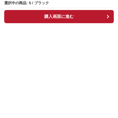
選択中の商品: S / ブラック
選択中の商品: S / ブラック
購入画面に進む
購入画面に進む
ギンチェック
について
会社概要
利用規約