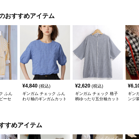
のおすすめアイテム
¥
4,840
¥
2,620
¥
6,1
(税込)
(税込)
ク ふん
ギンガム チェック ふん
ギンガム チェック 格子
ギンガ
ビーセ
わり袖のギンガムカット
柄ゆったり五分袖カット
ンジ
ソー
ソー
ーブ
すすめアイテム