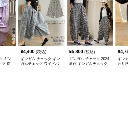
¥
4,400
¥
5,800
¥
4,7
(税込)
(税込)
ク ギン
ギンガム チェック ギン
ギンガム チェック 2024
ギンガ
ツ 春
ガムチェック ワイドパ
新作 ギンガムチェック
わり
ンツ 体型カバー 格子柄
柄 ワイドパンツ ウエス
カジュアル
トゴム