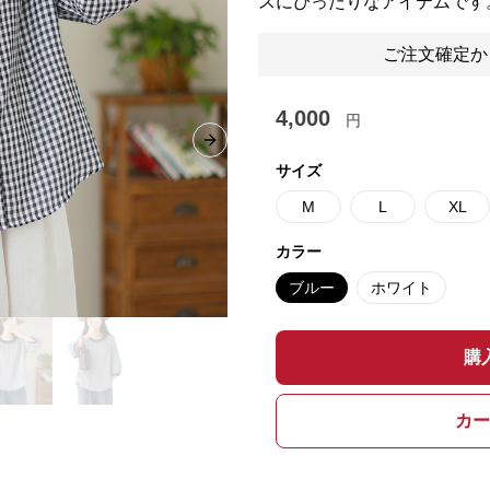
スにぴったりなアイテムです
ご注文確定か
4,000
円
Next slide
サイズ
M
L
XL
カラー
ブルー
ホワイト
購
カー