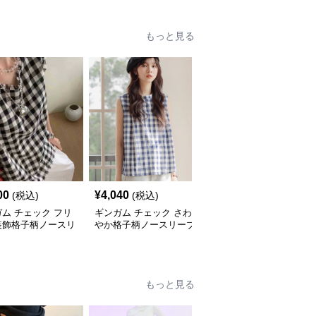
もっと見る
00
¥
4,040
¥
9,100
(税込)
(税込)
(税込)
ム チェック フリ
ギンガム チェック さわ
ギンガム チェック すっ
装飾格子柄ノースリ
やか格子柄ノースリーブ
きりフィット ギンガム
長袖トップス
もっと見る