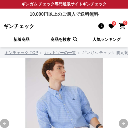
ギンガム チェック
専門通販サイト
ギンチェック
10,000
円以上のご購入で送料無料
0
0
ギンチェック
新着商品
商品を検索
人気ランキング
ギンチェック TOP
›
カットソーの一覧
›
ギンガム チェック 胸元
Previous slide
Ne