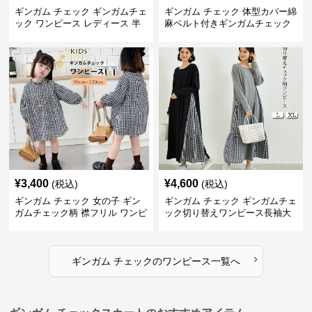
ギンガム チェック ギンガムチェ
ギンガム チェック 体型カバー綿
ック ワンピース レディース 半
麻ベルト付きギンガムチェック
袖 夏
ワンピース
¥
3,400
¥
4,600
(税込)
(税込)
ギンガム チェック 女の子 ギン
ギンガム チェック ギンガムチェ
ガムチェック柄 襟フリル ワンピ
ック切り替えワンピース長袖大
ース 子供服
人可愛いロング丈
›
ギンガム チェック
の
ワンピース
一覧へ