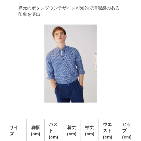
襟元のボタンダウンデザインが知的で清潔感のある
印象を演出
バス
ウエ
ヒッ
サイ
肩幅
着丈
袖丈
ト
スト
プ
ズ
(cm)
(cm)
(cm)
(cm)
(cm)
(cm)