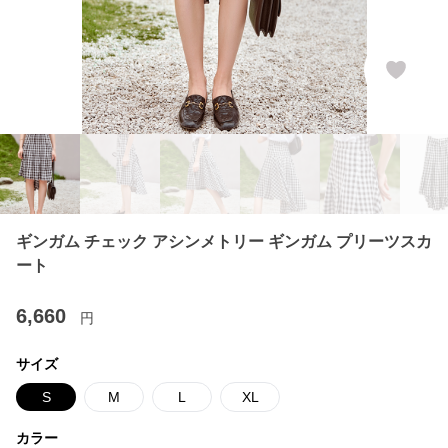
ギンガム チェック アシンメトリー ギンガム プリーツスカ
ート
6,660
円
サイズ
S
M
L
XL
カラー