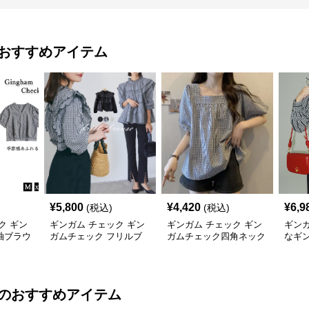
おすすめアイテム
¥
5,800
¥
4,420
¥
6,9
(税込)
(税込)
ク ギン
ギンガム チェック ギン
ギンガム チェック ギン
ギンガ
袖ブラウ
ガムチェック フリルブ
ガムチェック四角ネック
なギ
し二の腕
ラウス 長袖 黒 白
袖ふんわりブラウス
ウタ
のおすすめアイテム