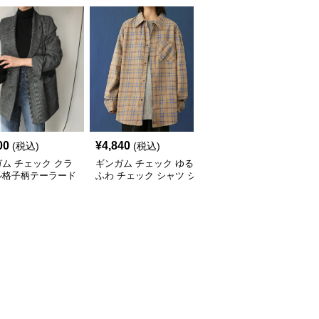
00
¥
4,840
¥
24,580
(税込)
(税込)
(税込)
ム チェック クラ
ギンガム チェック ゆる
ギンガム チェック クラ
ル格子柄テーラード
ふわ チェック シャツ ジ
シック格子柄テーラード
ケット
ャケット
ジャケット