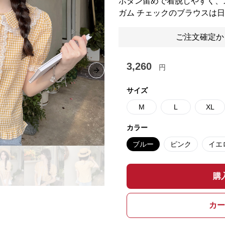
ボタン留めで着脱しやすく、
ガム チェックのブラウスは
ご注文確定か
3,260
円
Next slide
サイズ
M
L
XL
カラー
ブルー
ピンク
イエ
購
カー