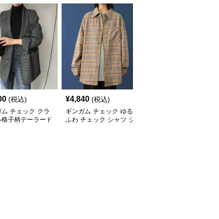
00
¥
4,840
¥
24,580
(税込)
(税込)
(税込)
ム チェック クラ
ギンガム チェック ゆる
ギンガム チェック クラ
ル格子柄テーラード
ふわ チェック シャツ ジ
シック格子柄テーラード
ケット
ャケット
ジャケット