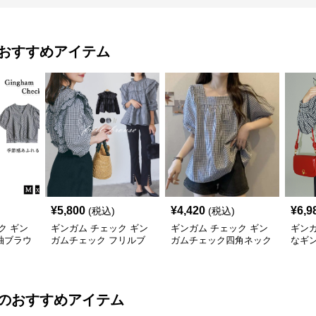
おすすめアイテム
¥
5,800
¥
4,420
¥
6,9
(税込)
(税込)
ク ギン
ギンガム チェック ギン
ギンガム チェック ギン
ギンガ
袖ブラウ
ガムチェック フリルブ
ガムチェック四角ネック
なギ
し二の腕
ラウス 長袖 黒 白
袖ふんわりブラウス
ウタ
のおすすめアイテム