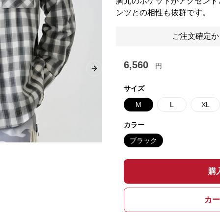
胸元のポケットがアクセント
ンツとの相性も抜群です。
ご注文確定か
6,560
円
Next slide
サイズ
M
L
XL
カラー
ブラック
購
カー