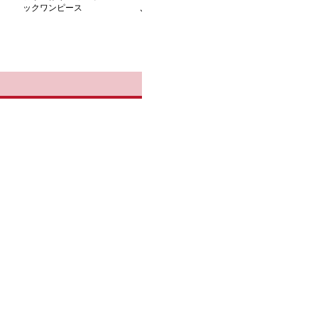
ックワンピース
ふわ チェック シャツ ジ
色フリル付きギ
ャケット
レス