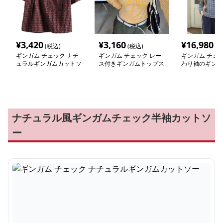
¥
3,420
¥
3,160
¥
16,980
(税込)
(税込)
(税
ギンガム チェック ナチ
ギンガム チェック レー
ギンガム チェッ
ュラルギンガムカットソ
ス付きギンガムトップス
わり袖のギンガ
ー
クカットソー
ナチュラル風ギンガムチェック半袖カットソ
ー