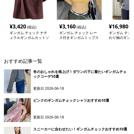
¥
3,420
¥
3,160
¥
16,980
(税込)
(税込)
(税
ギンガム チェック ナチ
ギンガム チェック レー
ギンガム チェッ
ュラルギンガムカットソ
ス付きギンガムトップス
わり袖のギンガ
ー
クカットソー
おすすめ記事一覧
冬のおしゃれを格上げ！ダウンの下に着たいギンガムチェ
ックコーデ10選
更新日
2026-06-18
ピンクのギンガムチェックシャツおすすめ10選
更新日
2026-06-18
スニーカーに合わせたい！ギンガムチェックおすすめ10選