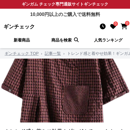
ギンガム チェック
専門通販サイト
ギンチェック
10,000
円以上のご購入で送料無料
0
0
ギンチェック
新着商品
商品を検索
人気ランキング
ギンチェック TOP
›
記事一覧
›
トレンド感と着やせ効果！ギンガ