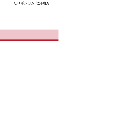
ソ
たりギンガム 七分袖カ
ットソー