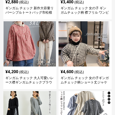
¥
2,880
¥
3,400
(税込)
(税込)
ギンガム チェック 新作大容量リ
ギンガム チェック 女の子 ギン
バーシブルトートバッグ市松模
ガムチェック柄 襟フリル ワンピ
様ショルダー
ース 子供服
¥
4,200
¥
4,600
(税込)
(税込)
ギンガム チェック 大人可愛いレ
ギンガム チェック 女の子ギンガ
ース襟ギンガムチェックブラウ
ムチェック柄ショート丈ジャケ
ス
ット