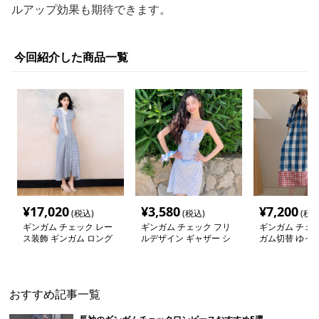
ルアップ効果も期待できます。
今回紹介した商品一覧
¥
17,020
¥
3,580
¥
7,200
(税込)
(税込)
(税込
ギンガム チェック レー
ギンガム チェック フリ
ギンガム チェッ
ス装飾 ギンガム ロング
ルデザイン ギャザー シ
ガム切替 ゆっ
ワンピース
ャーリング ワンピース
ピース
おすすめ記事一覧