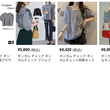
¥
5,800
¥
4,420
¥
6,9
(税込)
(税込)
ク ギン
ギンガム チェック ギン
ギンガム チェック ギン
ギンガ
袖ブラウ
ガムチェック フリルブ
ガムチェック四角ネック
なギ
し二の腕
ラウス 長袖 黒 白
袖ふんわりブラウス
ウタ