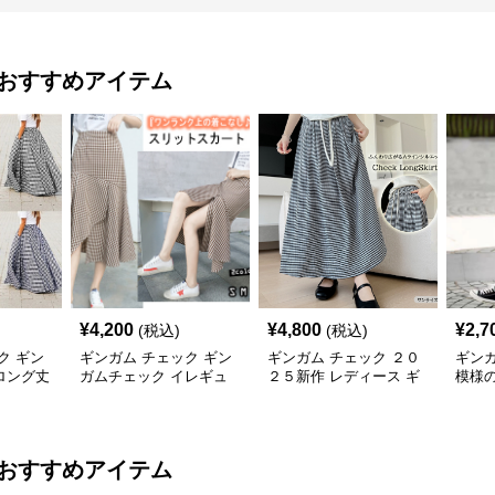
おすすめアイテム
¥
4,200
¥
4,800
¥
2,7
(税込)
(税込)
ク ギン
ギンガム チェック ギン
ギンガム チェック ２０
ギンガ
ロング丈
ガムチェック イレギュ
２５新作 レディース ギ
模様
春夏用
ラーヘム スリットスカ
ンガムチェック ロング
ミデ
ート
スカート
おすすめアイテム