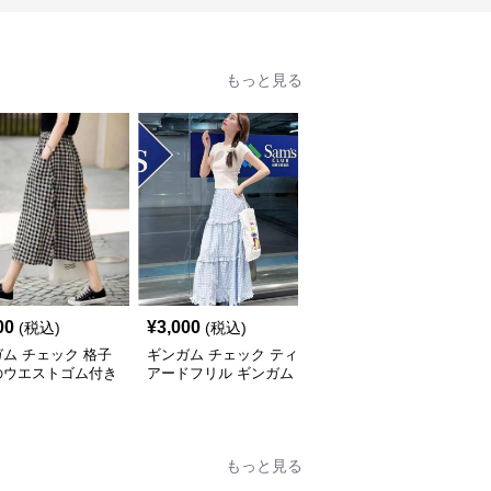
もっと見る
00
¥
3,000
¥
7,820
(税込)
(税込)
(税込)
ム チェック 格子
ギンガム チェック ティ
ギンガム チェック ふん
のウエストゴム付き
アードフリル ギンガム
わり三段ティアードスカ
ィ丈フレアスカート
ロングスカート
ート
もっと見る