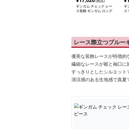
¥
17,020
¥
(税込)
ギンガム チェック レー
ギ
ス装飾 ギンガム ロング
ス
ワンピース
襟
レース際立つブルー
優美な装飾レースが特徴的
繊細なレースが裾と袖口に
すっきりとしたシルエット
清涼感のある生地感で真夏