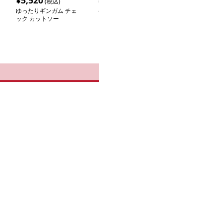
¥
5,520
¥
10,300
¥
9,300
(税込)
(税込)
(税込
ゆったりギンガム チェ
ギンガム チェック ソフ
ギンガム チェッ
ック カットソー
ト素材 ギンガムチェッ
わりギャザー 
ク 形状記憶 シャツ
カットソー