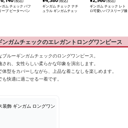
16,140
¥
4,380
¥
2,960
(税込)
(税込)
(税込)
ンガム チェック パフ
ギンガム チェック ナチ
ギンガム チェック レト
リーブ ピーターパン
ュラル ギンガムチェッ
ロ可愛いパフスリーブ膝
 ギャザーワンピース
ク ノースリーブワンピ
丈ワンピース
ース
ギンガムチェックのエレガントロングワンピース
なブルーギンガムチェックのロングワンピース。
施され、女性らしい柔らかな印象を演出します。
で体型をカバーしながら、上品な着こなしを楽しめます。
でも快適に過ごせる一着です。