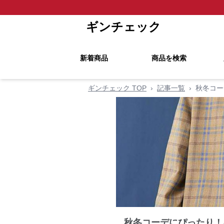
ギンチェック
新着商品
商品を検索
ギンチェック TOP
›
記事一覧
›
秋冬コー
秋冬コーデにぴったり！