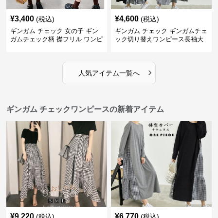
¥
3,400
¥
4,600
(税込)
(税込)
ギンガム チェック 女の子 ギン
ギンガム チェック ギンガムチェ
ガムチェック柄 襟フリル ワンピ
ック切り替えワンピース長袖大
ース 子供服
人可愛いロング丈
›
人気アイテム一覧へ
ギンガム チェックワンピースの新着アイテム
¥
9,220
¥
6,770
(税込)
(税込)