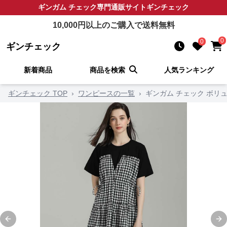
ギンガム チェック
専門通販サイト
ギンチェック
10,000
円以上のご購入で送料無料
0
0
ギンチェック
新着商品
商品を検索
人気ランキング
ギンチェック TOP
›
ワンピースの一覧
›
ギンガム チェック ボリ
Previous slide
Ne