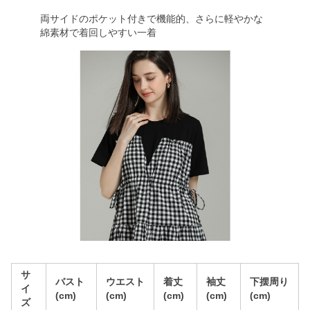
両サイドのポケット付きで機能的、さらに軽やかな
綿素材で着回しやすい一着
サ
バスト
ウエスト
着丈
袖丈
下摆周り
イ
(cm)
(cm)
(cm)
(cm)
(cm)
ズ