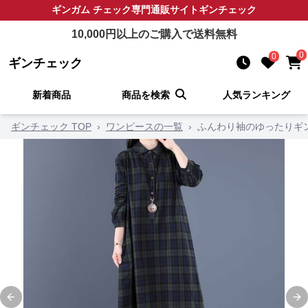
ギンガム チェック
専門通販サイト
ギンチェック
10,000
円以上のご購入で送料無料
0
0
ギンチェック
新着商品
商品を検索
人気ランキング
ギンチェック TOP
›
ワンピースの一覧
›
ふんわり袖のゆったりギ
Previous slide
Ne