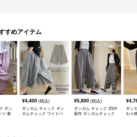
すすめアイテム
¥
4,400
¥
5,800
¥
4,7
(税込)
(税込)
ク ギン
ギンガム チェック ギン
ギンガム チェック 2024
ギンガ
ツ 春
ガムチェック ワイドパ
新作 ギンガムチェック
わり
ンツ 体型カバー 格子柄
柄 ワイドパンツ ウエス
カジュアル
トゴム