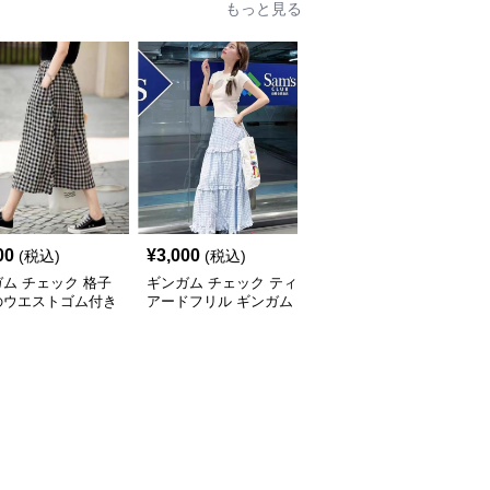
もっと見る
00
¥
3,000
¥
7,820
(税込)
(税込)
(税込)
ム チェック 格子
ギンガム チェック ティ
ギンガム チェック ふん
のウエストゴム付き
アードフリル ギンガム
わり三段ティアードスカ
ィ丈フレアスカート
ロングスカート
ート