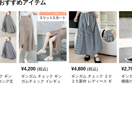
おすすめアイテム
¥
4,200
¥
4,800
¥
2,7
(税込)
(税込)
ク ギン
ギンガム チェック ギン
ギンガム チェック ２０
ギンガ
ロング丈
ガムチェック イレギュ
２５新作 レディース ギ
模様
春夏用
ラーヘム スリットスカ
ンガムチェック ロング
ミデ
ート
スカート