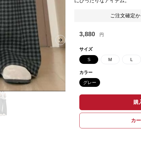
にぴったりなアイテム。
ご注文確定か
3,880
円
Next slide
サイズ
S
M
L
カラー
グレー
購
カー