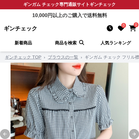
ギンガム チェック
専門通販サイト
ギンチェック
10,000
円以上のご購入で送料無料
0
0
ギンチェック
新着商品
商品を検索
人気ランキング
ギンチェック TOP
›
ブラウスの一覧
›
ギンガム チェック フリル
Previous slide
Ne