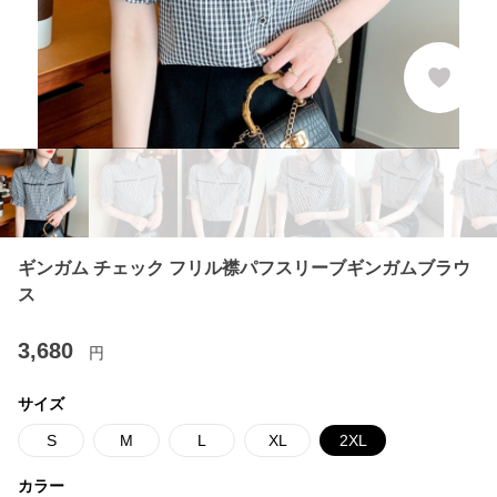
ギンガム チェック フリル襟パフスリーブギンガムブラウ
ス
3,680
円
サイズ
S
M
L
XL
2XL
カラー