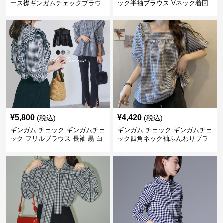
ース襟ギンガムチェックブラウ
ック半袖ブラウス Vネック着回
ス
し二の腕カバー
¥
5,800
¥
4,420
(税込)
(税込)
ギンガム チェック ギンガムチェ
ギンガム チェック ギンガムチェ
ック フリルブラウス 長袖 黒 白
ック四角ネック袖ふんわりブラ
ウス