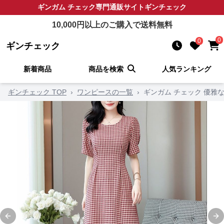
ギンガム チェック
専門通販サイト
ギンチェック
10,000
円以上のご購入で送料無料
0
0
ギンチェック
新着商品
商品を検索
人気ランキング
ギンチェック TOP
›
ワンピースの一覧
›
ギンガム チェック 優雅
Previous slide
Ne