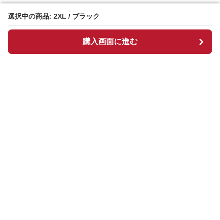
選択中の商品: 2XL / ブラック
選択中の商品: 2XL / ブラック
購入画面に進む
購入画面に進む
ギンチェック
について
会社概要
利用規約