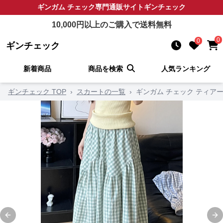
ギンガム チェック
専門通販サイト
ギンチェック
10,000
円以上のご購入で送料無料
0
0
ギンチェック
新着商品
商品を検索
人気ランキング
ギンチェック TOP
›
スカートの一覧
›
ギンガム チェック ティア
Previous slide
Ne