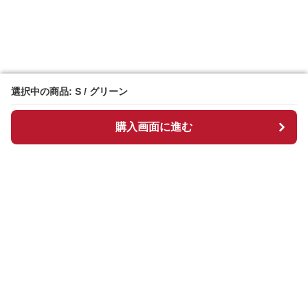
選択中の商品: S / グリーン
選択中の商品: S / グリーン
購入画面に進む
購入画面に進む
ギンチェック
について