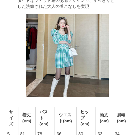
タイトなフィット感のあるデザインで、すっきりと
した洗練された大人の着こなしを実現
サ
バス
ヒッ
着丈
ウエス
袖丈
肩幅
イ
ト
プ
(cm)
ト(cm)
(cm)
(cm)
ズ
(cm)
(cm)
S
81
78
66
80
63
34