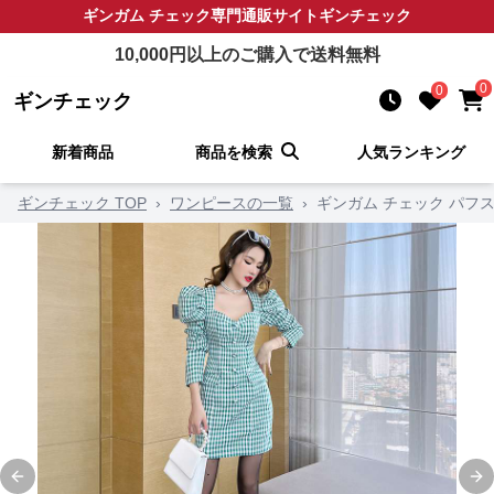
ギンガム チェック
専門通販サイト
ギンチェック
10,000
円以上のご購入で送料無料
0
0
ギンチェック
新着商品
商品を検索
人気ランキング
ギンチェック TOP
›
ワンピースの一覧
›
ギンガム チェック パフ
Previous slide
Ne