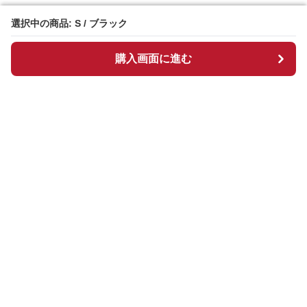
選択中の商品: S / ブラック
選択中の商品: S / ブラック
購入画面に進む
購入画面に進む
ギンチェック
について
会社概要
利用規約