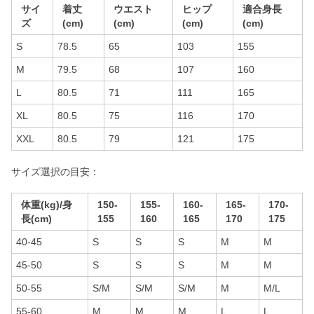
サイ
着丈
ウエスト
ヒップ
適合身長
ズ
(cm)
(cm)
(cm)
(cm)
S
78.5
65
103
155
M
79.5
68
107
160
L
80.5
71
111
165
XL
80.5
75
116
170
XXL
80.5
79
121
175
サイズ選択の目安：
体重(kg)/身
150-
155-
160-
165-
170-
長(cm)
155
160
165
170
175
40-45
S
S
S
M
M
45-50
S
S
S
M
M
50-55
S/M
S/M
S/M
M
M/L
55-60
M
M
M
L
L