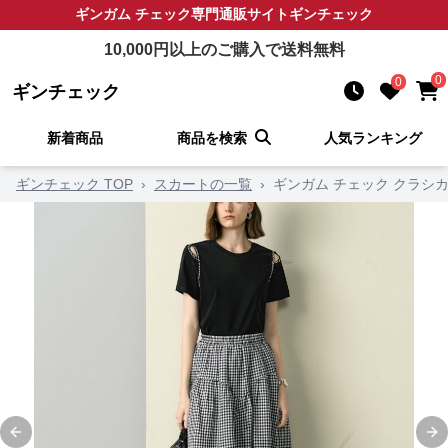
ギンガム チェック
専門通販サイト
ギンチェック
10,000
円以上のご購入で送料無料
0
0
ギンチェック
新着商品
商品を検索
人気ランキング
ギンチェック TOP
›
スカートの一覧
›
ギンガム チェック クラシ
Previous slide
Ne