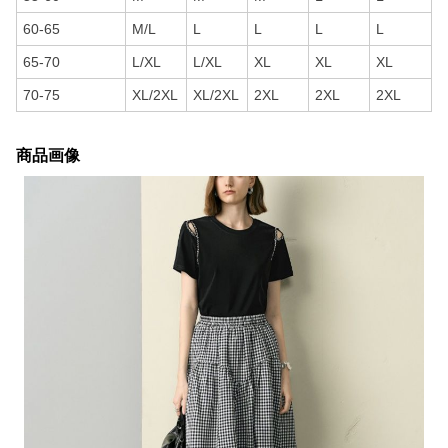
60-65
M/L
L
L
L
L
65-70
L/XL
L/XL
XL
XL
XL
70-75
XL/2XL
XL/2XL
2XL
2XL
2XL
商品画像