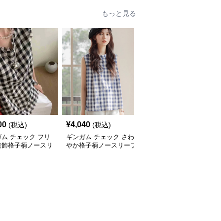
もっと見る
00
¥
4,040
¥
9,100
(税込)
(税込)
(税込)
ム チェック フリ
ギンガム チェック さわ
ギンガム チェック すっ
装飾格子柄ノースリ
やか格子柄ノースリーブ
きりフィット ギンガム
長袖トップス