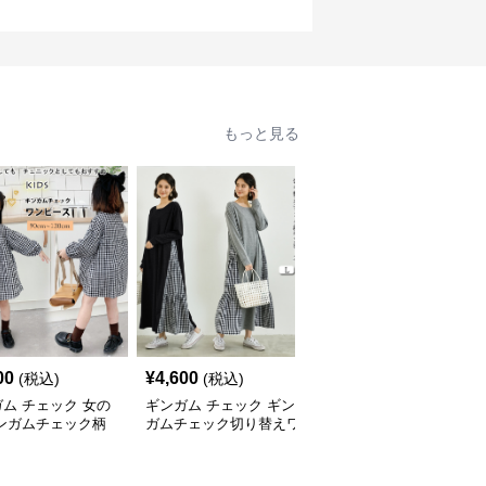
もっと見る
00
¥
4,600
¥
4,400
(税込)
(税込)
(税込)
ム チェック 女の
ギンガム チェック ギン
ギンガム チェック 新作
ギンガムチェック柄
ガムチェック切り替えワ
レディースリネンギンガ
ル ワンピース 子
ンピース長袖大人可愛い
ムチェックシャツワンピ
ロング丈
ース