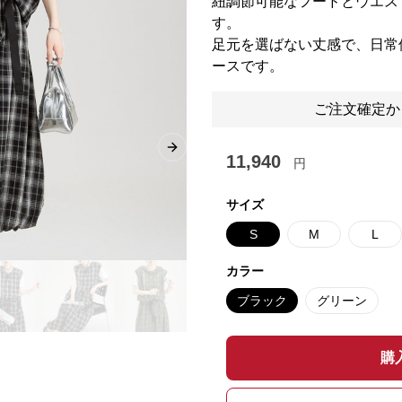
紐調節可能なフードとウエス
す。
足元を選ばない丈感で、日常
ースです。
ご注文確定か
Next slide
11,940
円
サイズ
S
M
L
カラー
ブラック
グリーン
購