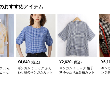
のおすすめアイテム
¥
4,840
¥
2,620
¥
6,1
(税込)
(税込)
ク ふん
ギンガム チェック ふん
ギンガム チェック 格子
ギンガ
ビーセ
わり袖のギンガムカット
柄ゆったり五分袖カット
ンジ
ソー
ソー
ーブ