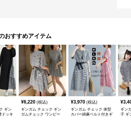
のおすすめアイテム
¥
6,220
¥
3,970
¥
3,4
(税込)
(税込)
ク ギン
ギンガム チェック ギン
ギンガム チェック 体型
ギンガ
替ドッキ
ガムチェック ワンピー
カバー綿麻ベルト付きギ
子 
長袖 春
ス レディース 半袖 夏
ンガムチェックワンピー
襟フリ
ス
供服