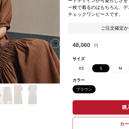
ードデザインが可愛らしさを
一枚で着るのはもちろん、デ
チェックワンピースです。
ご注文確定か
48,060
円
Next slide
サイズ
XS
S
M
カラー
ブラウン
購
カー