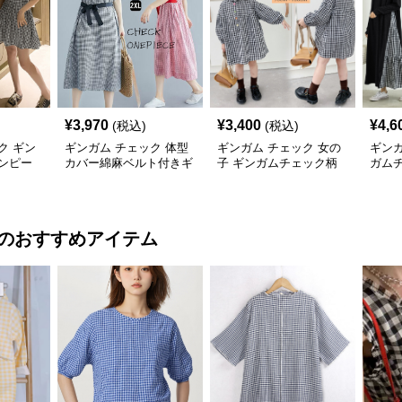
¥
3,970
¥
3,400
¥
4,6
(税込)
(税込)
ク ギン
ギンガム チェック 体型
ギンガム チェック 女の
ギンガ
ンピー
カバー綿麻ベルト付きギ
子 ギンガムチェック柄
ガム
袖 夏
ンガムチェックワンピー
襟フリル ワンピース 子
ンピ
ス
供服
ロン
のおすすめアイテム