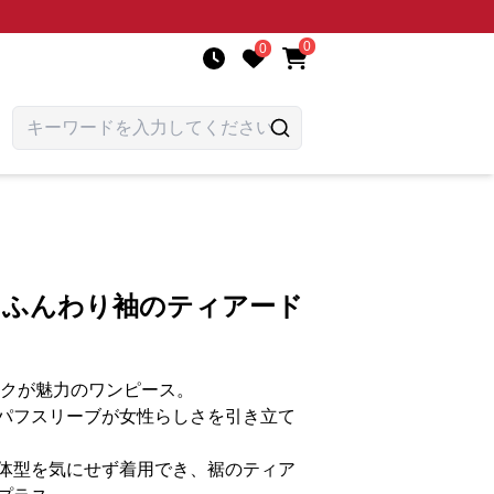
0
0
 ふんわり袖のティアード
ックが魅力のワンピース。
パフスリーブが女性らしさを引き立て
体型を気にせず着用でき、裾のティア