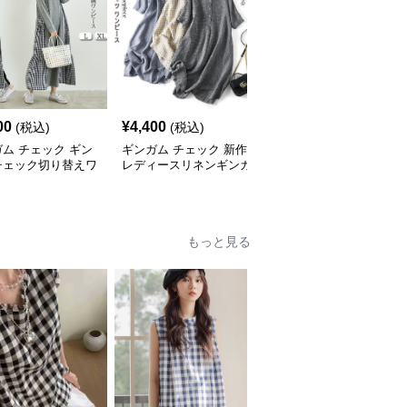
00
¥
4,400
¥
3,600
(税込)
(税込)
(税込)
ム チェック ギン
ギンガム チェック 新作
ギンガム チェック ギン
チェック切り替えワ
レディースリネンギンガ
ガムチェック シャツワ
ース長袖大人可愛い
ムチェックシャツワンピ
ンピース 体型カバー ロ
グ丈
ース
ング丈
もっと見る