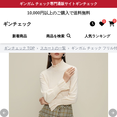
ギンガム チェック
専門通販サイト
ギンチェック
10,000
円以上のご購入で送料無料
0
0
ギンチェック
新着商品
商品を検索
人気ランキング
ギンチェック TOP
›
スカートの一覧
›
ギンガム チェック フリル
Previous slide
Ne