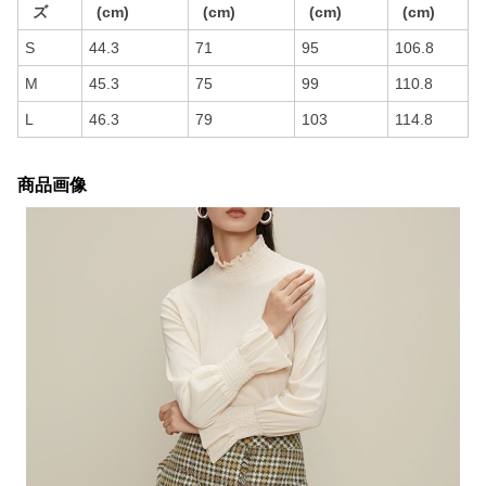
ズ
(cm)
(cm)
(cm)
(cm)
S
44.3
71
95
106.8
M
45.3
75
99
110.8
L
46.3
79
103
114.8
商品画像