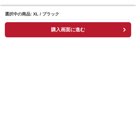
選択中の商品: XL / ブラック
選択中の商品: XL / ブラック
購入画面に進む
購入画面に進む
ギンチェック
について
会社概要