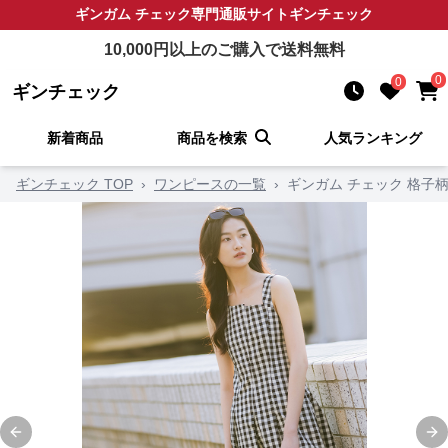
ギンガム チェック
専門通販サイト
ギンチェック
10,000
円以上のご購入で送料無料
0
0
ギンチェック
新着商品
商品を検索
人気ランキング
ギンチェック TOP
›
ワンピースの一覧
›
ギンガム チェック 格子
Previous slide
Ne