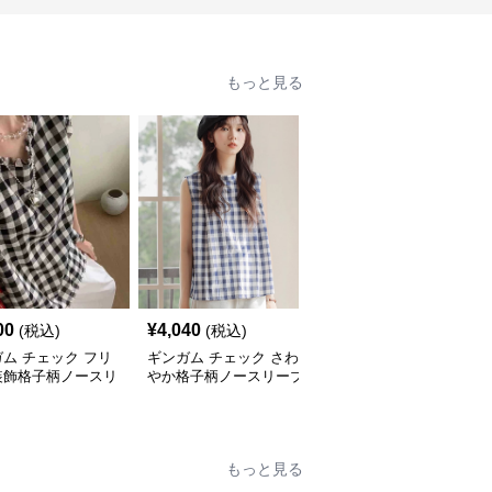
もっと見る
00
¥
4,040
¥
9,100
(税込)
(税込)
(税込)
ム チェック フリ
ギンガム チェック さわ
ギンガム チェック すっ
装飾格子柄ノースリ
やか格子柄ノースリーブ
きりフィット ギンガム
長袖トップス
もっと見る