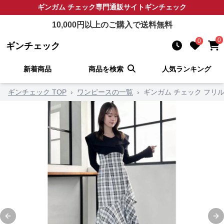
ギンガム チェック
専門通販サイト
ギンチェック
10,000
円以上のご購入で送料無料
0
0
ギンチェック
新着商品
商品を検索
人気ランキング
ギンチェック TOP
›
ワンピースの一覧
›
ギンガム チェック フリ
Previous slide
Ne