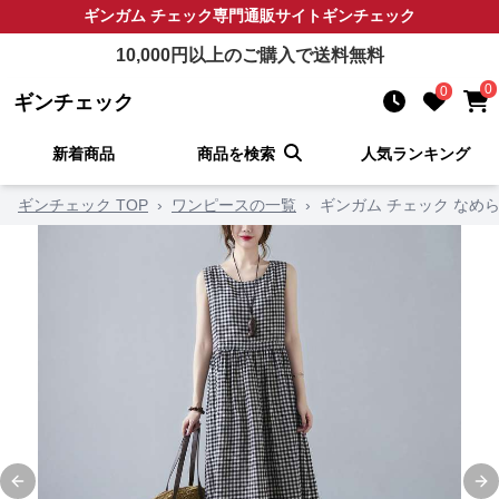
ギンガム チェック
専門通販サイト
ギンチェック
10,000
円以上のご購入で送料無料
0
0
ギンチェック
新着商品
商品を検索
人気ランキング
ギンチェック TOP
›
ワンピースの一覧
›
ギンガム チェック なめ
Previous slide
Ne