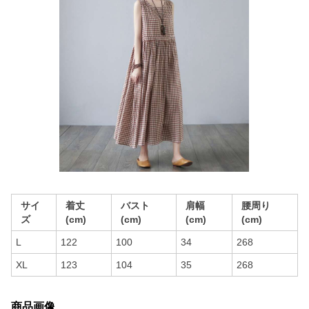
サイ
着丈
バスト
肩幅
腰周り
ズ
(cm)
(cm)
(cm)
(cm)
L
122
100
34
268
XL
123
104
35
268
商品画像