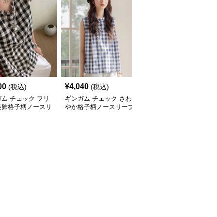
00
¥
4,040
¥
9,100
(税込)
(税込)
(税込)
ム チェック フリ
ギンガム チェック さわ
ギンガム チェック すっ
装飾格子柄ノースリ
やか格子柄ノースリーブ
きりフィット ギンガム
長袖トップス