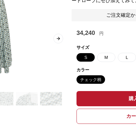
ードローブにぜひ加えてみて
ご注文確定か
34,240
円
Next slide
サイズ
S
M
L
カラー
チェック柄
購
カー