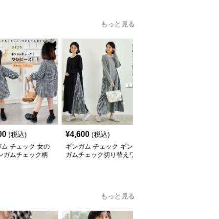
もっと見る
00
¥
4,600
¥
4,400
(税込)
(税込)
(税込)
ム チェック 女の
ギンガム チェック ギン
ギンガム チェック 新作
ギンガムチェック柄
ガムチェック切り替えワ
レディースリネンギンガ
ル ワンピース 子
ンピース長袖大人可愛い
ムチェックシャツワンピ
ロング丈
ース
もっと見る