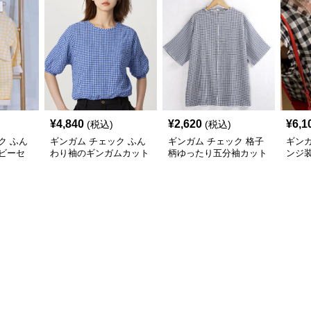
¥
4,840
¥
2,620
¥
6,1
(税込)
(税込)
ク ふん
ギンガム チェック ふん
ギンガム チェック 格子
ギンガ
ビーセ
わり袖のギンガムカット
柄ゆったり五分袖カット
ンジ
ソー
ソー
ーブ