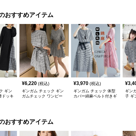
のおすすめアイテム
¥
6,220
¥
3,970
¥
3,4
(税込)
(税込)
ク ギン
ギンガム チェック ギン
ギンガム チェック 体型
ギンガ
替ドッキ
ガムチェック ワンピー
カバー綿麻ベルト付きギ
子 
長袖 春
ス レディース 半袖 夏
ンガムチェックワンピー
襟フリ
ス
供服
のおすすめアイテム