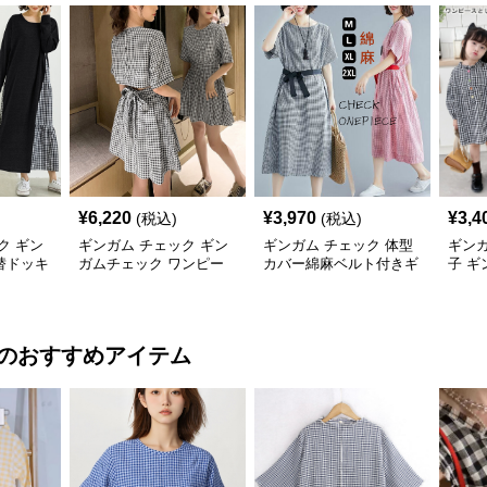
¥
6,220
¥
3,970
¥
3,4
(税込)
(税込)
ク ギン
ギンガム チェック ギン
ギンガム チェック 体型
ギンガ
替ドッキ
ガムチェック ワンピー
カバー綿麻ベルト付きギ
子 
長袖 春
ス レディース 半袖 夏
ンガムチェックワンピー
襟フリ
ス
供服
のおすすめアイテム