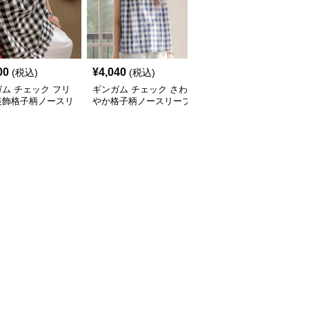
00
¥
4,040
¥
9,100
(税込)
(税込)
(税込)
ム チェック フリ
ギンガム チェック さわ
ギンガム チェック すっ
装飾格子柄ノースリ
やか格子柄ノースリーブ
きりフィット ギンガム
長袖トップス