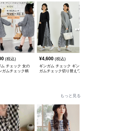
00
¥
4,600
¥
4,400
(税込)
(税込)
(税込)
ム チェック 女の
ギンガム チェック ギン
ギンガム チェック 新作
ギンガムチェック柄
ガムチェック切り替えワ
レディースリネンギンガ
ル ワンピース 子
ンピース長袖大人可愛い
ムチェックシャツワンピ
ロング丈
ース
もっと見る