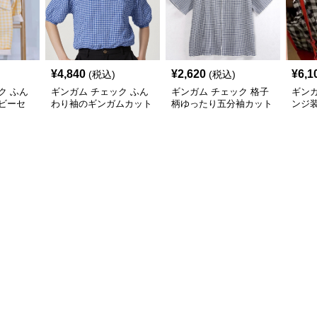
¥
4,840
¥
2,620
¥
6,1
(税込)
(税込)
ク ふん
ギンガム チェック ふん
ギンガム チェック 格子
ギンガ
ビーセ
わり袖のギンガムカット
柄ゆったり五分袖カット
ンジ
ソー
ソー
ーブ