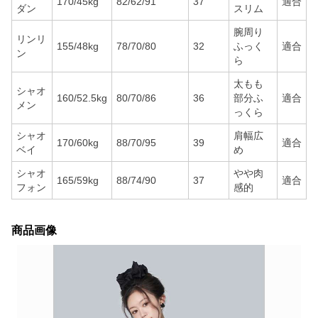
170/45kg
82/62/91
37
適合
ダン
スリム
腕周り
リンリ
155/48kg
78/70/80
32
ふっく
適合
ン
ら
太もも
シャオ
160/52.5kg
80/70/86
36
部分ふ
適合
メン
っくら
シャオ
肩幅広
170/60kg
88/70/95
39
適合
ベイ
め
シャオ
やや肉
165/59kg
88/74/90
37
適合
フォン
感的
商品画像