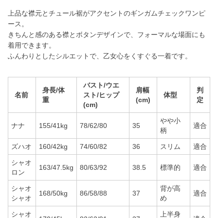
上品な襟元とチュール裾がアクセントのギンガムチェックワンピ
ース。
きちんと感のある襟とボタンデザインで、フォーマルな場面にも
着用できます。
ふんわりとしたシルエットで、乙女心をくすぐる一着です。
バスト/ウエ
身長/体
肩幅
判
名前
スト/ヒップ
体型
重
(cm)
定
(cm)
やや小
ナナ
155/41kg
78/62/80
35
適合
柄
ズハオ
160/42kg
74/60/82
36
スリム
適合
シャオ
163/47.5kg
80/63/92
38.5
標準的
適合
ロン
シャオ
背が高
168/50kg
86/58/88
37
適合
シャオ
め
シャオ
上半身