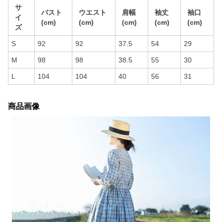
サ
バスト
ウエスト
肩幅
袖丈
袖口
イ
(cm)
(cm)
(cm)
(cm)
(cm)
ズ
S
92
92
37.5
54
29
M
98
98
38.5
55
30
L
104
104
40
56
31
商品画像