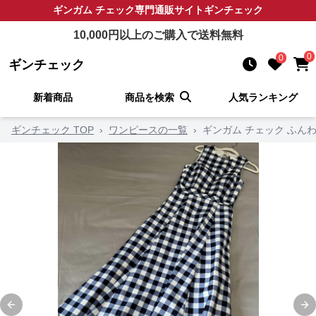
ギンガム チェック
専門通販サイト
ギンチェック
10,000
円以上のご購入で送料無料
0
0
ギンチェック
新着商品
商品を検索
人気ランキング
ギンチェック TOP
›
ワンピースの一覧
›
ギンガム チェック ふん
Previous slide
Ne