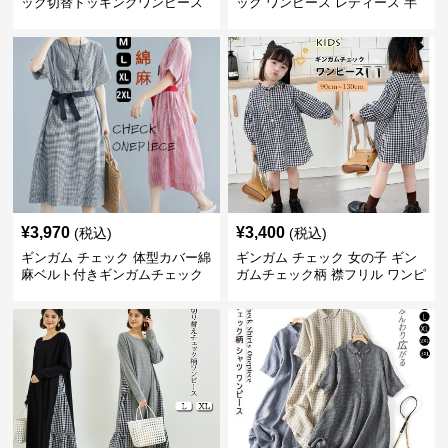
ック切替ドッキングワンピース
ック ワンピース レディース 半
長袖 春夏秋
袖 夏
¥
3,970
¥
3,400
(税込)
(税込)
ギンガム チェック 体型カバー綿
ギンガム チェック 女の子 ギン
麻ベルト付きギンガムチェック
ガムチェック柄 襟フリル ワンピ
ワンピース
ース 子供服