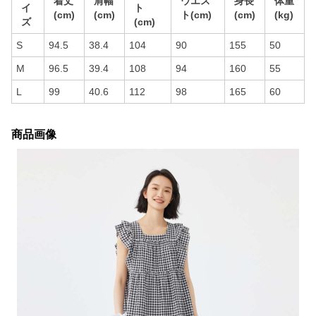
着丈
肩幅
ウエス
身長
体重
イ
ト
(cm)
(cm)
ト(cm)
(cm)
(kg)
ズ
(cm)
S
94.5
38.4
104
90
155
50
M
96.5
39.4
108
94
160
55
L
99
40.6
112
98
165
60
商品画像