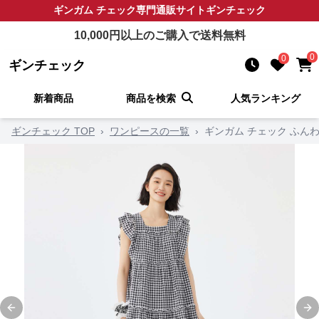
ギンガム チェック
専門通販サイト
ギンチェック
10,000
円以上のご購入で送料無料
0
0
ギンチェック
新着商品
商品を検索
人気ランキング
ギンチェック TOP
›
ワンピースの一覧
›
ギンガム チェック ふん
Previous slide
Ne