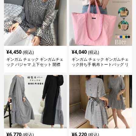
¥
4,450
¥
4,040
(税込)
(税込)
ギンガム チェック ギンガムチェ
ギンガム チェック ギンガムチェ
ック パジャマ 上下セット 開襟
ック持ち手 帆布トートバッグ リ
バーシブル大容量
¥
6,770
¥
6,220
(税込)
(税込)