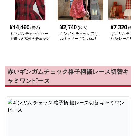
¥
14,460
¥
2,740
¥
7,320
(税込)
(税込)
(税込
ギンガム チェック ハー
ギンガム チェック フリ
ギンガム チェッ
ト釦つき襟付きチェック
ルギャザー ギンガムキ
柄 裾レース切替
ワンピース
ャミワンピース
ワンピース
赤いギンガムチェック格子柄裾レース切替キ
ャミワンピース