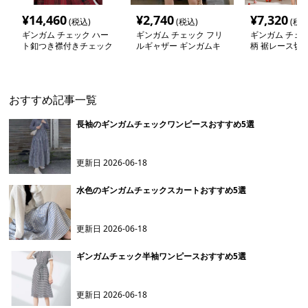
¥
14,460
¥
2,740
¥
7,320
(税込)
(税込)
(税込
ギンガム チェック ハー
ギンガム チェック フリ
ギンガム チェッ
ト釦つき襟付きチェック
ルギャザー ギンガムキ
柄 裾レース切替
ワンピース
ャミワンピース
ワンピース
おすすめ記事一覧
長袖のギンガムチェックワンピースおすすめ5選
更新日
2026-06-18
水色のギンガムチェックスカートおすすめ5選
更新日
2026-06-18
ギンガムチェック半袖ワンピースおすすめ5選
更新日
2026-06-18