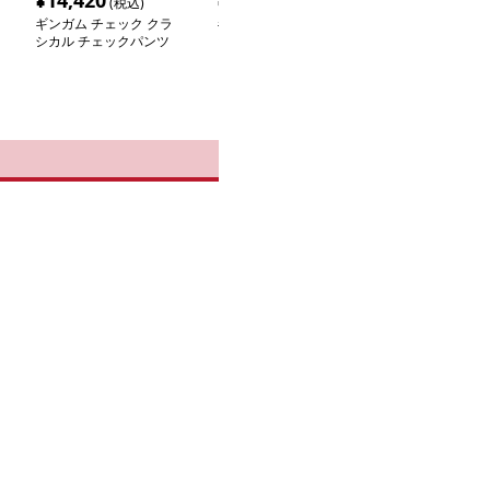
¥
14,420
¥
13,960
¥
9,280
(税込)
(税込)
(税込
ギンガム チェック クラ
ギンガム チェック リラ
ギンガム チェッ
シカル チェックパンツ
ックスギンガムワイドパ
エット美人 ギ
ンツ
ェックパンツ