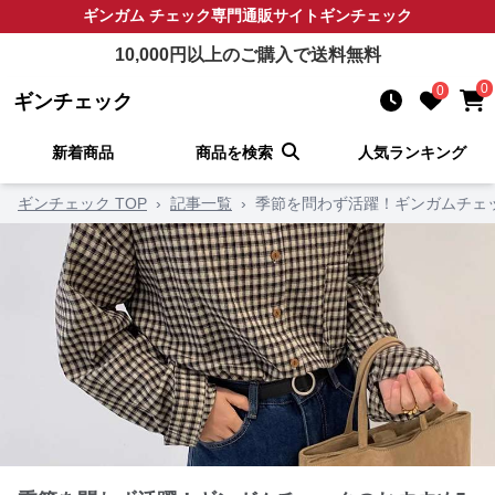
ギンガム チェック
専門通販サイト
ギンチェック
10,000
円以上のご購入で送料無料
0
0
ギンチェック
新着商品
商品を検索
人気ランキング
ギンチェック TOP
›
記事一覧
›
季節を問わず活躍！ギンガムチェ