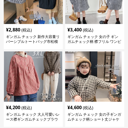
¥
2,880
¥
3,400
(税込)
(税込)
ギンガム チェック 新作大容量リ
ギンガム チェック 女の子 ギン
バーシブルトートバッグ市松模
ガムチェック柄 襟フリル ワンピ
様ショルダー
ース 子供服
¥
4,200
¥
4,600
(税込)
(税込)
ギンガム チェック 大人可愛いレ
ギンガム チェック 女の子ギンガ
ース襟ギンガムチェックブラウ
ムチェック柄ショート丈ジャケ
ス
ット