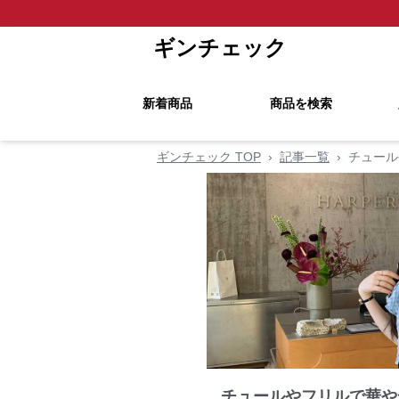
ギンチェック
新着商品
商品を検索
ギンチェック TOP
›
記事一覧
›
チュール
チュールやフリルで華や