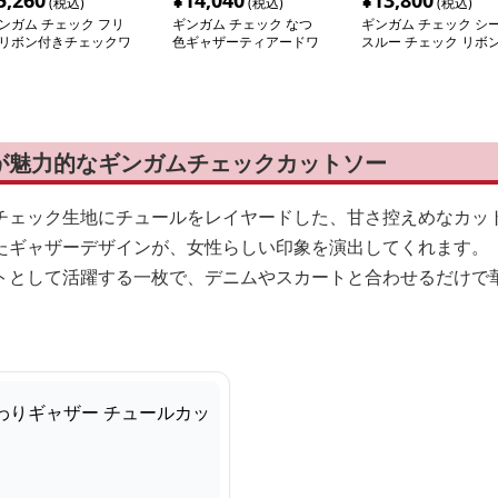
5,260
¥
14,040
¥
13,800
(税込)
(税込)
(税込)
ンガム チェック フリ
ギンガム チェック なつ
ギンガム チェック シ
リボン付きチェックワ
色ギャザーティアードワ
スルー チェック リボ
ピース
ンピース
ワンピース
が魅力的なギンガムチェックカットソー
チェック生地にチュールをレイヤードした、甘さ控えめなカッ
たギャザーデザインが、女性らしい印象を演出してくれます。
トとして活躍する一枚で、デニムやスカートと合わせるだけで