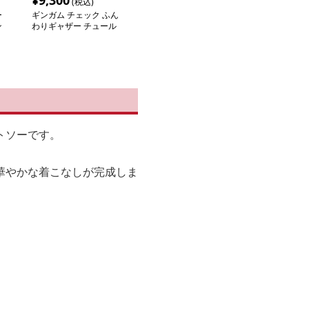
¥
9,300
(税込)
ー
ギンガム チェック ふん
ン
わりギャザー チュール
カットソー
トソーです。
華やかな着こなしが完成しま