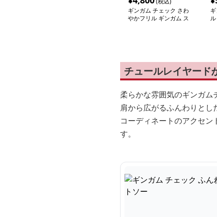
¥
4,800
¥
(税込)
ギンガム チェック さわ
ギ
やかフリル ギンガム ス
ル
タンドカットソー
ン
チュールレイヤード
柔らかな雰囲気のギンガム
肩から広がるふんわりとし
コーディネートのアクセン
す。