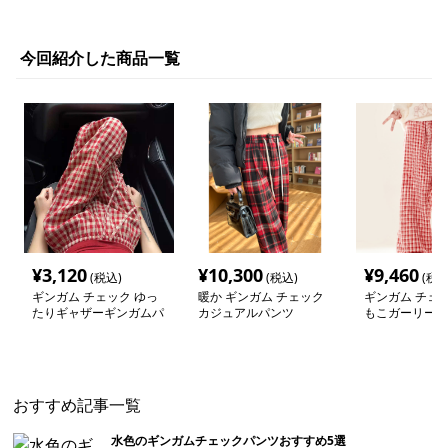
今回紹介した商品一覧
¥
3,120
¥
10,300
¥
9,460
(税込)
(税込)
(税込
ギンガム チェック ゆっ
暖か ギンガム チェック
ギンガム チェッ
たりギャザーギンガムパ
カジュアルパンツ
もこガーリーお
ンツ
ツ
おすすめ記事一覧
水色のギンガムチェックパンツおすすめ5選