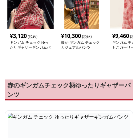
¥
3,120
¥
10,300
¥
9,460
(税込)
(税込)
(税込
ギンガム チェック ゆっ
暖か ギンガム チェック
ギンガム チェッ
たりギャザーギンガムパ
カジュアルパンツ
もこガーリーお
ンツ
ツ
赤のギンガムチェック柄ゆったりギャザーパ
ンツ