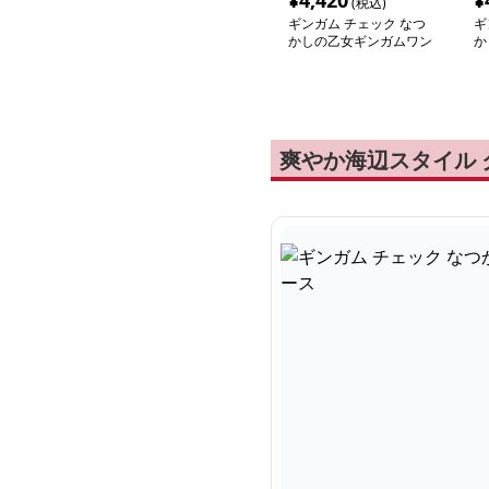
¥
4,420
¥
(税込)
ギンガム チェック なつ
ギ
かしの乙女ギンガムワン
か
ピース
爽やか海辺スタイル