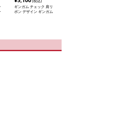
¥
5,100
(税込)
ン
ギンガム チェック 肩リ
ー
ボン デザイン ギンガム
ワンピース