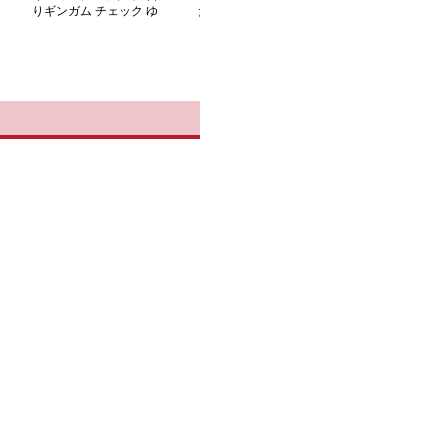
りギンガム チェック ゆ
たりチェックシャツカッ
たりギンガムチ
るシャツ
トソー
袖シャツ