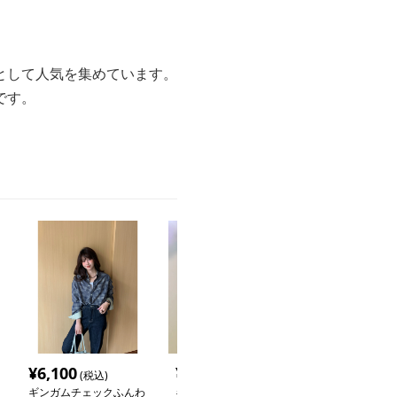
として人気を集めています。
です。
¥
6,100
¥
2,740
¥
4,420
(税込)
(税込)
(税込
ギンガムチェックふんわ
ギンガム チェック ゆっ
ギンガム チェッ